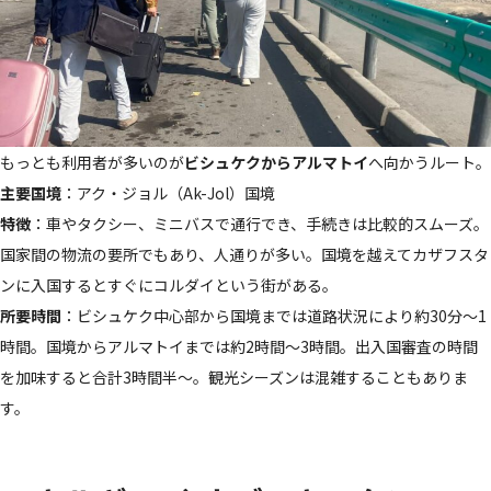
もっとも利用者が多いのが
ビシュケクからアルマトイ
へ向かうルート。
主要国境
：アク・ジョル（Ak-Jol）国境
特徴
：車やタクシー、ミニバスで通行でき、手続きは比較的スムーズ。
国家間の物流の要所でもあり、人通りが多い。国境を越えてカザフスタ
ンに入国するとすぐにコルダイという街がある。
所要時間
：ビシュケク中心部から国境までは道路状況により約30分～1
時間。国境からアルマトイまでは約2時間～3時間。出入国審査の時間
を加味すると合計3時間半～。観光シーズンは混雑することもありま
す。