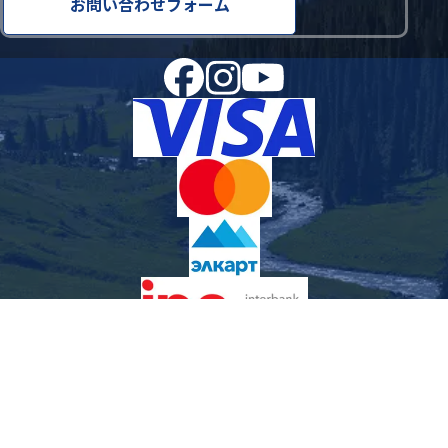
お問い合わせフォーム
お支払いはクレジット/デビットカード（Visa/Mastercard/Elcard）お
よび銀行振込に対応しています。
【KICB口座】
事業者名： Nippon Hospitality Travel LLC（NHT）
当座預金口座：1280176057087174 KGS