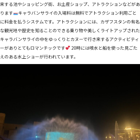
来する池やショッピング街、お土産ショップ、アトラクションなどがあ
ります
キャラバンサライの入場料は無料でアトラクション利用ごと
に料金を払うシステムです。アトラクションには、カザフスタンの有名
な観光地や歴史を知ることのできる乗り物や美しくライトアップされた
キャラバンサライの中をゆっくりとカヌーで行き来するアクティビティ
ーがありとてもロマンチックです
20時には噴水と船を使った見ごた
えのある水上ショーが行われています。